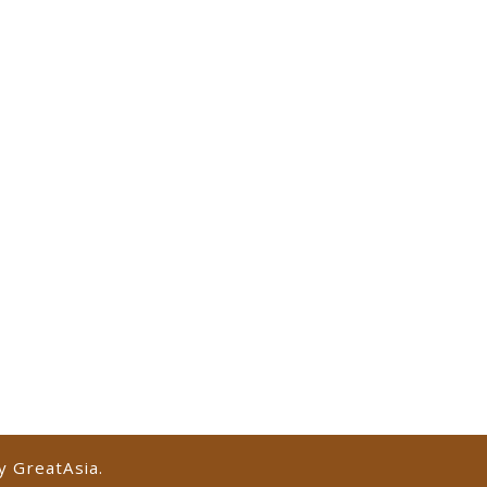
by
GreatAsia
.