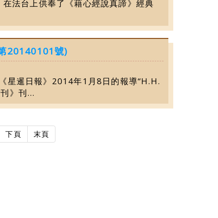
會，在法台上供奉了《藉心經說真諦》經典
0140101號)
《星暹日報》2014年1月8日的報導“H.H.
》刊...
下頁
末頁