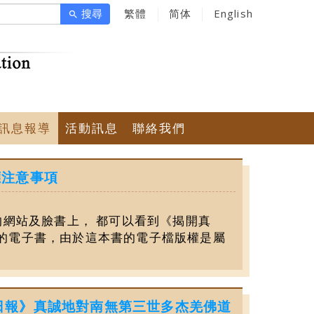
搜尋
繁體
简体
English
search
訊息報導
活動訊息
聯絡我們
應注意事項
的網站及臉書上， 都可以看到《揭開真
的電子書，由於這本書的電子檔版權是屬
世界日報》真誠地對南無第三世多杰羌佛道