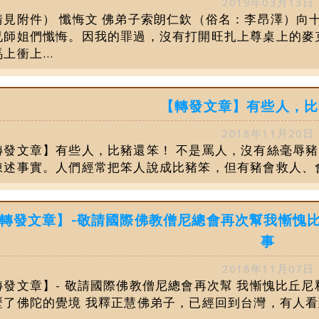
2019年03月13日
請見附件） 懺悔文 佛弟子索朗仁欽（俗名：李昂澤）向
兄師姐們懺悔。因我的罪過，沒有打開旺扎上尊桌上的麥
上衝上...
【轉發文章】有些人，比
2018年11月20日
轉發文章】有些人，比豬還笨！ 不是罵人，沒有絲毫辱
陳述事實。人們經常把笨人說成比豬笨，但有豬會救人、會感
轉發文章】-敬請國際佛教僧尼總會再次幫我慚愧
事
2018年11月07日
轉發文章】- 敬請國際佛教僧尼總會再次幫 我慚愧比丘
歷了佛陀的覺境 我釋正慧佛弟子，已經回到台灣，有人