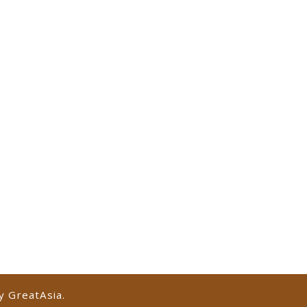
by
GreatAsia
.