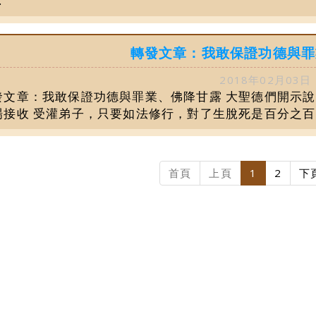
.
轉發文章：我敢保證功德與罪
2018年02月03日
發文章：我敢保證功德與罪業、佛降⽢露 ⼤聖德們開⽰說
場接收 受灌弟⼦，只要如法修⾏，對了⽣脫死是百分之百的
首頁
上頁
1
2
下