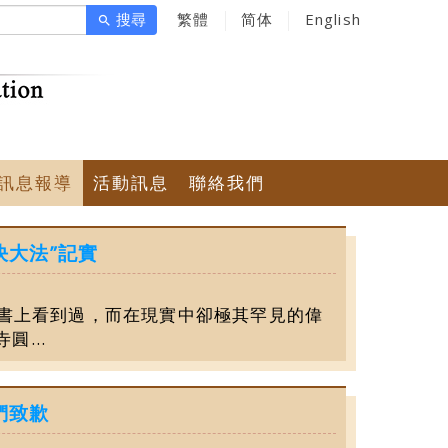
搜尋
繁體
简体
English
search
訊息報導
活動訊息
聯絡我們
決大法”記實
佛書上看到過，而在現實中卻極其罕見的偉
...
們致歉