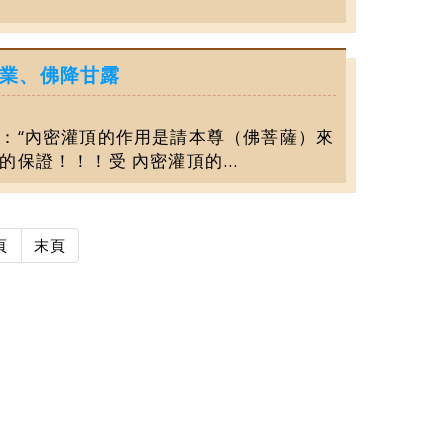
業、佛降⽢露
：“內密灌頂的作⽤是請本尊（佛菩薩）來
保證！！！受 內密灌頂的...
頁
末頁