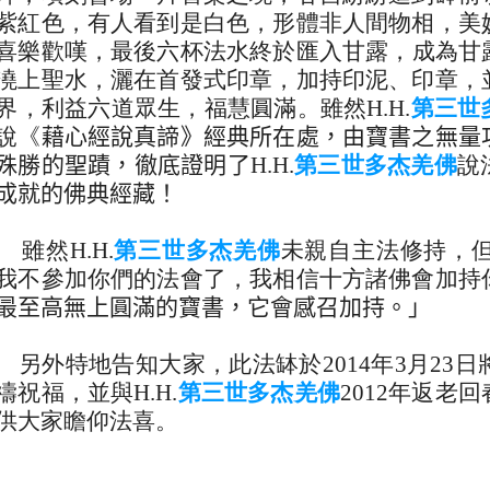
紫紅色，有人看到是白色，
形體非人間物相，美
喜樂歡嘆，最後六杯法水終於匯入甘露，
成為甘
澆上聖水，
灑在首發式印章，加持印泥、印章，
界，利益六道眾生，福慧圓滿。雖然H.H.
第三世
說《
藉心經說真諦
》
經典所在處，由寶書之無量
殊勝的聖蹟，徹底證明了
H.H.
第三世多杰羌佛
說
成就的佛典經藏！
然H.H.
第三世多杰羌佛
未親自主法修持，
我不參加你們的法會了，
我相信十方諸佛會加持
最至高無上圓滿的寶書，它會感召加持。」
外特地告知大家，此法缽於2014年3月23日
禱祝福，並與H.H.
第三世多杰羌佛
201
2年返老回
供大家瞻仰法喜。