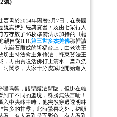
2號)
此寶書於
2014年
陽曆3月7日，在美國
經說真諦
》經典寶書，
及由七眾行人
前方存放了
46枚準備法水加持的《
藉
他親自從
H.H.
第三世多杰羌佛
那裡請
、
花崗石雕成的祈福台上，
由老法王
波切主持
法會主角修法，祿東贊法王
城，再由貢嘎活佛打上清水，當眾洗
、阿闍黎，
大家十分虔誠地開始進入
呼嘯鳴響，
諸聖護法駕臨，但掛在帷
看到了不同的聖境，殊勝無法言喻！
匯入中央缽中時，
他突然穿過透明缽
非常多的甘露，此時驚喜之外，納頭
恭看，
有人看到是五彩色，有人看到