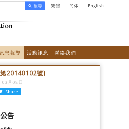
搜尋
繁體
简体
English
search
訊息報導
活動訊息
聯絡我們
0140102號)
年03月08日
Share
會公告