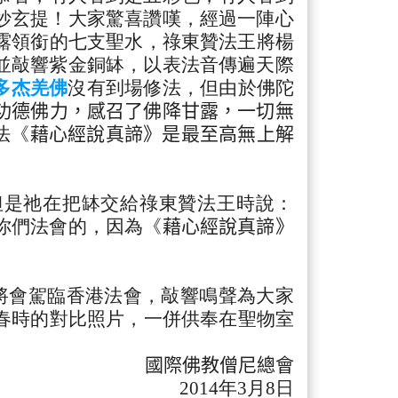
妙玄提！大家驚喜讚嘆，
經過一陣心
露領銜的七支聖水，祿東贊法王將楊
並敲響紫金銅缽，
以表法音傳遍天際
多杰羌佛
沒有到場修法，但由於佛陀
功德佛力，感召了佛降甘露，
一切無
法《
藉
心經說真諦
》是最至高無上解
但是祂在把缽交給祿東贊法王時說：
你們法會的，因為《
藉心經說真諦
》
將會駕臨香港法
會，敲響鳴聲為大家
春時的對比照片，一併供奉在聖物室
國際佛教僧尼總會
2014年3月8日