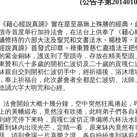
(公告字第2014010
《
藉心經說真諦
》實在是至高無上殊勝的經典，
蹟寺首度舉行加持法會，在法台上供奉了《
藉心
誦修持的六部大法及聖咒和文書法水、楊枝等，
經說真諦
》首發式印章。
祿東贊慈仁嘉措法王把
的
紫金銅缽，護送到了聖蹟寺，存放在精美堅固
東贊和八十多歲的開初仁波切及二十歲的貢嘎仁
缽親自交到開初仁波切手中，
經祈禱後，浴沐壇
，
奉上祈福台，此次參會者全都是仁波切、法師
唸誦六字大明咒和心經。
會開始大概十幾分鐘，空中突然狂風捲起，
上的黃幡緞布，竟然沒有吹捲，
此時弟子們各自
到經咒停下來時，貢嘎仁波切正準備將六杯法水
看到缽內出現光芒，定睛一看，
原來缽內竟然有
拜，
頃刻會場一片喜樂之境，各自紛紛進到缽前