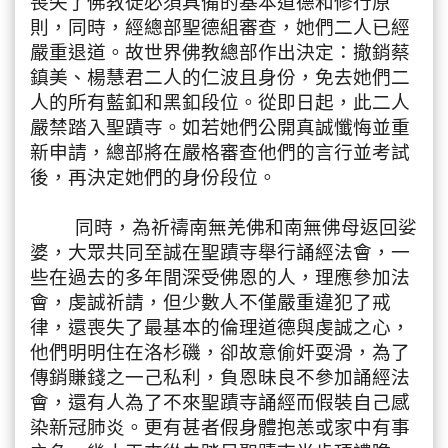
喪失了佛教徒必須具備的基本道德和修行原
則，同時，
經總部聖德組審查，她們二人已經
嚴重退道。
故世界佛教總部作出決定：撤銷蔡
鎮美、楊慧君二人的仁波且身份，
免去她們二
人的所有藍釦和黑釦段位。從即日起，
此二人
嚴禁踏入聖蹟寺。如若她們公開真誠懺悔並重
新申請，
總部將在嚴格審查他們的言行並考試
後，再決定她們的身份段位。
同時，為祈禱南無羌佛和南無佛母返回娑
婆，
大眾共同至誠在聖蹟寺舉行誦經法會，
一
些在過去的多年間深受佛恩的人，理應參加法
會，虔誠祈請，
但少數人不僅嚴重違犯了戒
律，
還喪失了最基本的倫理道德與虔誠之心，
他們明明住在洛杉磯，
卻故意偷奸耍滑，為了
傳銷賺錢之一己私利，
負恩昧良不參加誦經法
會，
還有人為了不來聖蹟寺誦經而假裝自己感
染新冠肺炎。
更有甚者假身體抱恙或家中有事