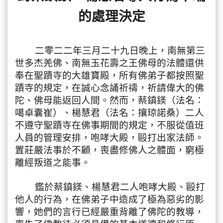
的處理決定
二零二二年三月二十九日晚上，南無第三
世多杰羌佛、
南無玉花壽之王佛母的法體還供
奉在聖蹟寺的大雄寶殿，
所有佛弟子都按照聖
蹟寺的規定，在誠心念誦祈禱，
祈請偉大的佛
陀、佛母能返回人間。然而，蔡鎮鎂（法名：
噶卓囊崔）、楊慧君（法名：攘琼諾桑）
二人
不遵守聖蹟寺在佛事期間的規定，不服從值班
人員的管理安排，
咆哮大殿，毆打出家法師。
置莊嚴法事於不顧，喪盡修佛人之體面，
窮極
離經叛道之能事。
鑑於蔡鎮鎂、楊慧君二人咆哮大殿、毆打
他人的行為，
在佛弟子中造成了極為惡劣的影
響，
她們的言行已經嚴重背離了佛陀的教導，