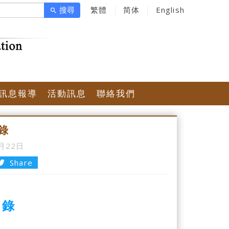
搜尋
繁體
简体
English
search
訊息報導
活動訊息
聯絡我們
錄
3月22日
Share
目錄