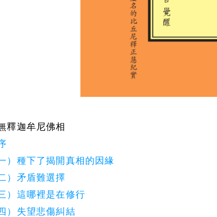
無釋迦牟尼佛相
序
一）種下了揭開真相的因緣
二）矛盾難選擇
三）這哪裡是在修行
四）失望悲傷糾結