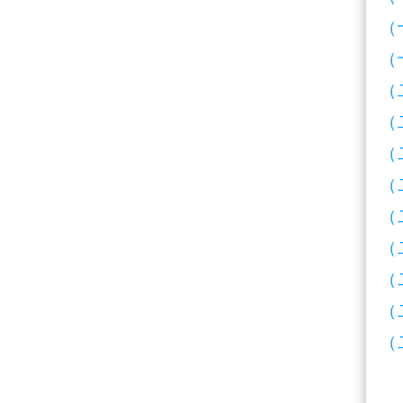
（
（
（
（
（
（
（
（
（
（
（