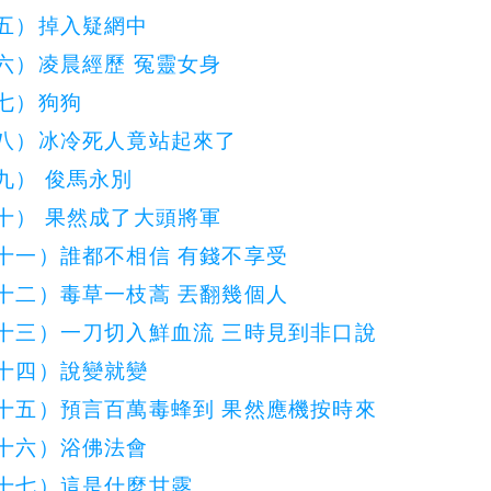
五）掉入疑網中
六）凌晨經歷 冤靈女身
七）狗狗
八）冰冷死人竟站起來了
九） 俊馬永別
十） 果然成了大頭將軍
十一）誰都不相信 有錢不享受
十二）毒草一枝蒿 丟翻幾個人
十三）一刀切入鮮血流 三時見到非口說
十四）說變就變
十五）預言百萬毒蜂到 果然應機按時來
十六）浴佛法會
十七）這是什麼甘露