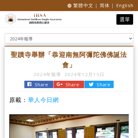
繁體中文
|
简体
|
English
language
Toggle
選單
navigat
聖蹟寺舉辦「恭迎南無阿彌陀佛佛誕法
會」
2024年報導
2024年12月15日
Share
Share
Share
原載：
華人今日網