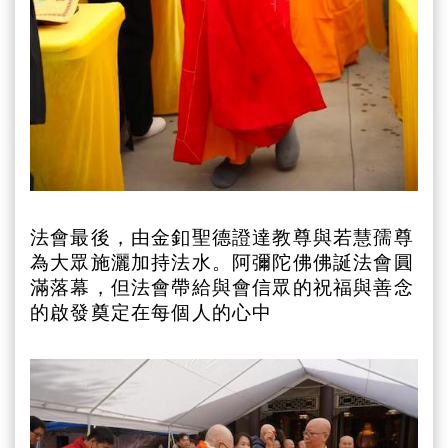
法會最後，由金釦聖德證達教尊與若慧孺尊
為大眾施灑加持法水。阿彌陀佛佛誕法會圓
滿落幕，但法會帶給與會信眾的祝福與善念
的啟發奠定在每個人的心中