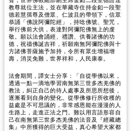
聲，世界佛教總部副主席金釦二段聖德證達
教尊就位主法，並在華藏寺住持金釦一段聖
德若慧孺尊及僧眾、仁波且的帶領下，信眾
恭誦「佛說阿彌陀經」，持唸佛號、聖咒，
舉行佛前大供，表達對阿彌陀佛無上的虔
敬。願以法會誦經、禮讚、供養諸佛的功
德，祝禱佛誕吉祥，祈願南無阿彌陀佛與十
方諸佛菩薩施予加持，令所有眾生增福增
壽，消災免難，世界祥和，人民康泰。
法會期間，譚女士分享：「自從學佛以來，
透過一點一滴地學習南無第三世多杰羌佛的
教法，糾正自己的待人處事及所思所想後，
逐漸看到自身的變化。從學佛修行所收穫的
益處是不可思議的，非常感恩能在漫漫的人
生路上，走進正法之門。難以用言語形容自
己在南無第三世多杰羌佛的法音及『經藏總
集』中所獲得的巨大受益，真心希望大家都