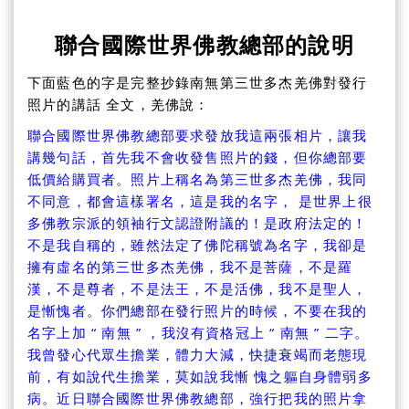
聯合國際世界佛教總部的說明
下面藍色的字是完整抄錄南無第三世多杰羌佛對發行
照片的講話 全文，羌佛說：
聯合國際世界佛教總部要求發放我這兩張相片，讓我
講幾句話，首先我不會收發售照片的錢，但你總部要
低價給購買者。照片上稱名為第三世多杰羌佛，我同
不同意，都會這樣署名，這是我的名字， 是世界上很
多佛教宗派的領袖行文認證附議的！是政府法定的！
不是我自稱的，雖然法定了佛陀稱號為名字，我卻是
擁有虛名的第三世多杰羌佛，我不是菩薩，不是羅
漢，不是尊者，不是法王，不是活佛，我不是聖人，
是慚愧者。你們總部在發行照片的時候，不要在我的
名字上加 “ 南無 ” ，我沒有資格冠上 “ 南無 ” 二字。
我曾發心代眾生擔業，體力大減，快捷衰竭而老態現
前，有如說代生擔業，莫如說我慚 愧之軀自身體弱多
病。近日聯合國際世界佛教總部，強行把我的照片拿