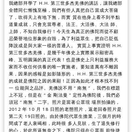
我總部拜學了 H.H. 第三世多杰羌佛的講話，讓我總部
全體同仁慚愧至極，我們有些人真把自己當成大菩薩
了，吹得天上有地下無，而實 質在他身上看不到半點
道量成就，只會充當尊者、法王、大活佛、大法 師、
上師，不知自我修行！今天生為真正的佛陀而從不顧
忌榮譽地位形象的自毀，為了利益眾生，把自己貶低
降說成是與大家一樣的普通人。 實質上事實證明 H.H.
第三世多杰羌佛，是幾千年佛史上實際展示顯密高
峰、五明圓滿的真正代表！也是佛史上只利益服務大
家而不收任何供養的唯一實施者。要知道萬有不離因
果，因果的感報是如影隨形的， H.H. 第三世多杰羌佛
的成就是佛陀之因的果顯！正因為如此才根本找不到
一 位能與之品評。羌佛說不用 “ 南無 ” ，我們在標題
上不冠，但是在 “ 金 剛法曼 ” 定性為佛陀後，我們必
須冠 “ 南無 ” 二字。照片是當著公眾現 場所拍攝的，
2012 年 10 月 18 日照的老態照片，返老回春照片是
第二天 19日照的。由於佛陀代眾生擔業，三個月的時
間成了老人衰竭相，此時很 多人見狀，生了退失修行
的心，於此所逼無奈之下，佛陀只得在公眾面 前快捷