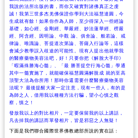
我說的法所出版的書，而你又確實對諸佛真正之虔
誠！我第三世多杰羌佛保證你學到大法福慧達圓，今
生成就有餘！如果你作為人師，至少得深入一些經論
基礎，如心經、金剛經、華嚴經、妙法蓮華經、楞嚴
經、阿含經、因明論、中觀 論、俱舍論、般若論、戒
律論、唯識論、菩提道次第論、菩薩入行論等，這樣
會減少教學誤入歧途的可能性。現有人提出他就學我
的醫療藥物美容法吧，好！只要你把《解脫大手印》
「暇滿殊勝海心髓」、「最 勝菩提空行海心髓」學通
其中一髓實施了，就能確保福慧圓滿解脫成 就的至高
頂聖大法為你所用！那時你還需要什麼醫療藥物美容
法呢？ 最後提醒大家一定注意，現有一些人，有的是
為師之人，借用我以種種方法行騙，望小心慎之觀
察，慎之！
發放我以上的對比相片，一定要保留我的以上講話，
凡去掉我的講話而單發相片，皆是邪惡之人無疑！
下面是我們聯合國際世界佛教總部所說的實在話：