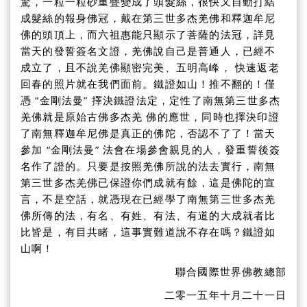
驚，一粒一粒砂重疊變成了頭髮絲，很快又自動打結
成髮絲的報身佛冠，戴在第三世多杰羌佛和釋迦牟尼
佛的頭頂上，而六祖惠能只顯示了菩薩的法冠，詳見
當天的發誓簽名文證，羌佛說自己是普通人，已經不
成立了，且不說羌佛顯密完美、五明高峰， 快速返老
回春的照片就在我們面前。鐵證如山！推不翻的！僅
憑 “金剛法曼” 擇決鐵證法定，定性了南無第三世多杰
羌佛就是原始古佛多杰羌 佛的應世，同時也擇決印證
了南無釋迦牟尼佛是真正的佛陀，否認不了了！當天
參加 “金剛法曼” 法會在場參會親見的人，發重誓後簽
名作了證的。只要是按照羌佛所說的法去實行，南無
第三世多杰羌佛已保證你們成就有餘，這是佛陀的宣
言，不是空話，就憑現在已經學了南無第三世多杰羌
佛所傳的法，有名、有姓、有法、有道的大成就者比
比皆是，有目共睹，這事實難道說不存在嗎？鐵證如
山啊！
聯合國際世界佛教總部
二零一五年十月二十一日