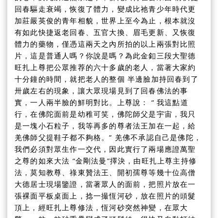
回春驅走衰竭，恢復了體力，變成比祂青少年時代更
加莊嚴英俊的青年相貌，世界上至今為止，根本就沒
有如此快捷返老回春、五官大換、眉毛更新、又恢復
體力的藥物，僅憑這兩天之內所拍的以上兩張對比照
片，這是普通人嗎？你說是嗎？為此金釦三段大聖德
旺扎上尊把公眾推荐的六十多歲的老人，當著大家約
十分鐘的時間，就把老人的整個 半邊臉加持回春到了
卅歲左右的現象，讓大眾現場見到了回春佛法的事
實，一人兩半臉的鮮明對比。上尊說： “ 我這點道
行，在佛陀面前是幼稚可笑，佛陀師父是宇宙，我只
是一塊小石粒子，我等再多的尊者法王加在一起，給
羌佛師父提鞋子都不夠格。” 羌佛不承認自己是佛陀，
我們必須對眾生作一交代，因此實行了兩場應證萬聖
之尊的如來大法 “金剛法曼”擇決，由旺扎上尊主持修
法，莫知教尊、祿東贊法王、開初孺尊等幾十位高僧
大德居士現場鑒證，當著眾人的面前，把照片放在一
張裸面平板桌面上，捻一撮恆河砂，放在照片的頭髮
頂上，經旺扎上尊修法，恆河砂突然神變，在眾大