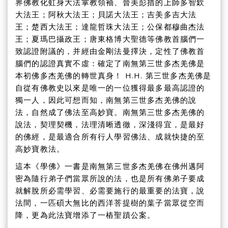
界佛教化虹身大法掌教領袖、晉美彭措的上師多智欽
大法王；阿秋大法王；貝諾大法王；吉美多吉大法
王；楚西大法王；達龍哲珠大法王；公保都穆曲杰法
王；夏瑪巴攝政王；唐東格博大聖德等佛教首腦們一
致認證附議的，并經由金剛法曼擇決，定性了佛教首
腦們的認證真實不虛：確定了南無第三世多杰羌佛是
本初佛多杰羌佛的轉世真身！ H.H. 第三世多杰羌佛是
自從有佛教史以來是唯一的一位獲得最多最高認證的
獨一人，因此可想而知，南無第三世多杰羌佛的說
法，自然成了佛法至高妙寶。南無第三世多杰羌佛的
說法，契理契機，法理清晰透徹，深淺得宜，是最好
的佛經，是最適合所有行人學習佛法、成就快捷的至
高妙寶教法。
這本《學佛》一書是南無第三世多杰羌佛在佛州邁阿
密為隨行弟子們當眾所說的法，也是所有佛弟子要成
就解脫所必需學習、必需要施行的最重要的法寶，說
法間，一匹碩大無比的西洋菩提樹的葉子當眾從空而
降，更為此法寶增添了一樁聖蹟公案。